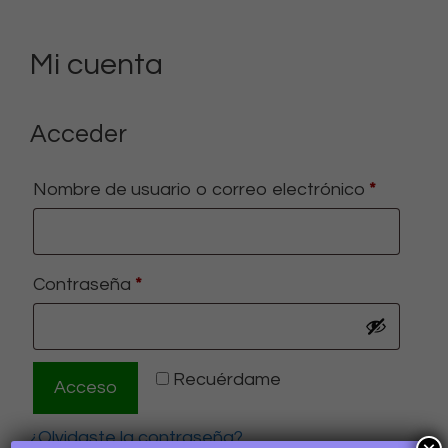
Mi cuenta
Acceder
Obligato
Nombre de usuario o correo electrónico
*
Obligatorio
Contraseña
*
A
Recuérdame
Acceso
l
t
¿Olvidaste la contraseña?