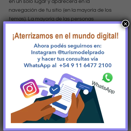
en un solo lugar y aparecerá en la
navegación de tu sitio (en la mayoría de los
temas). La mayoría de las personas
×
comienzan con una página «Acerca de» que
les presenta a los visitantes potenciales del
sitio. Podrías decir algo así:
¡Bienvenido! Soy camarero de día,
aspirante a actor de noche y esta
es mi web. Vivo en Mairena del
Alcor, tengo un perro que se llama
Firulais y me gusta el rebujito. (Y
las tardes largas con café).